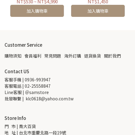
經典版
NT$530
~
NT$4,990
NT$1,450
加入購物車
加入購物車
Customer Service
購物須知
會員福利
常見問題
海外訂購
退貨換貨
關於我們
Contact US
客服手機 | 0936-993947
客服電話 | 02-25558847
Line客服 | ＠samstore
批發聯繫 |  klc0618@yahoo.com.tw
Store Info
門   市 | 喬大百貨
地   址 | 台北市重慶北路一段19號