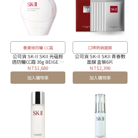
養膚級防曬 CC霜
口碑熱銷面膜
公司貨 SK-II SKII 光蘊輕
公司貨 SK-II SKII 青春敷
透防曬CC霜 30g BEIGE 自
面膜 盒裝6片
然膚 SPF50+ PA++++
NT$1,680
NT$2,390
加入購物車
加入購物車