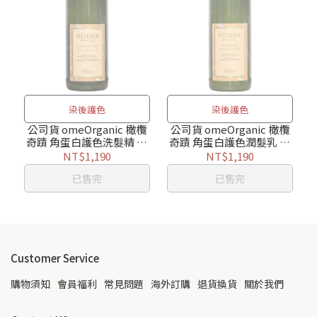
染後護色
染後護色
公司貨 omeOrganic 橄欖
公司貨 omeOrganic 橄欖
奇蹟 角蛋白護色洗髮精 1L
奇蹟 角蛋白護色潤髮乳 1L
附壓頭
附壓頭
NT$1,190
NT$1,190
已售完
已售完
Customer Service
購物須知
會員福利
常見問題
海外訂購
退貨換貨
關於我們