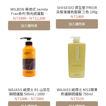
SHISEIDO 資生堂 PRIOR
MILBON 哥德式 Jemile
染髮後護色髮膜 三色 230g
Fran系列 熱光感護髮素
NT$469
500g 三款可選
NT$999
~
NT$2,690
加入購物車
加入購物車
WAJASS 威傑士 R1 山茶花
WAJASS 威傑士 MS3潤澤
瞬間護髮 500ml / 1000ml
修護瞬間護髮 750ml
補充包
NT$440
~
NT$800
NT$529