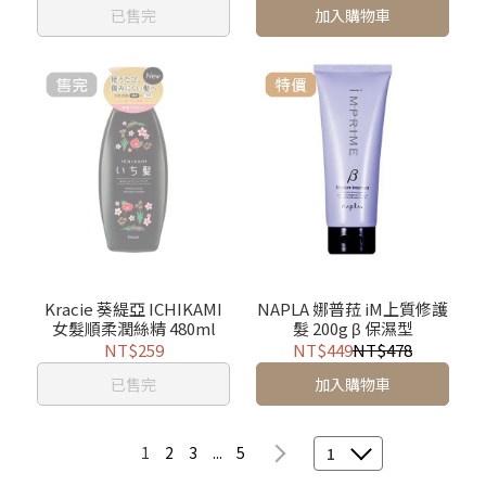
已售完
加入購物車
Kracie 葵緹亞 ICHIKAMI
NAPLA 娜普菈 iM上質修護
女髮順柔潤絲精 480ml
髮 200g β 保濕型
NT$259
NT$449
NT$478
已售完
加入購物車
1
2
3
...
5
1