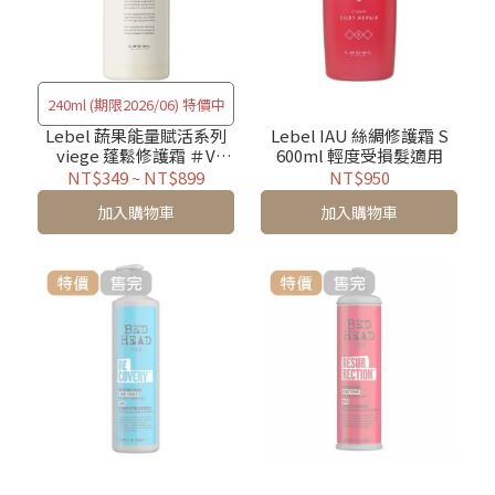
240ml (期限2026/06) 特價中
Lebel 蔬果能量賦活系列
Lebel IAU 絲綢修護霜 S
viege 蓬鬆修護霜 ＃V
600ml 輕度受損髮適用
240ml / 600ml
NT$349
~
NT$899
NT$950
加入購物車
加入購物車